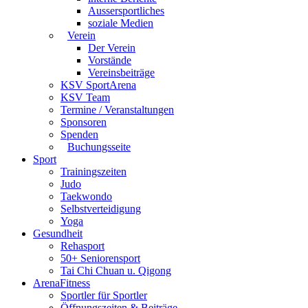
Aussersportliches
soziale Medien
Verein
Der Verein
Vorstände
Vereinsbeiträge
KSV SportArena
KSV Team
Termine / Veranstaltungen
Sponsoren
Spenden
Buchungsseite
Sport
Trainingszeiten
Judo
Taekwondo
Selbstverteidigung
Yoga
Gesundheit
Rehasport
50+ Seniorensport
Tai Chi Chuan u. Qigong
ArenaFitness
Sportler für Sportler
Öffnungszeiten & Beiträge